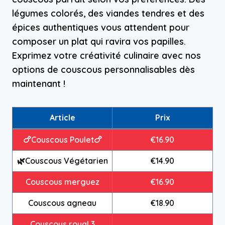
légumes colorés, des viandes tendres et des
épices authentiques vous attendent pour
composer un plat qui ravira vos papilles.
Exprimez votre créativité culinaire avec nos
options de couscous personnalisables dès
maintenant !
Article
Prix
🍗Couscous Poulet🍗
€16.90
🌿Couscous Végétarien
€14.90
Couscous merguez
€16.90
Couscous agneau
€18.90
Couscous royal 3