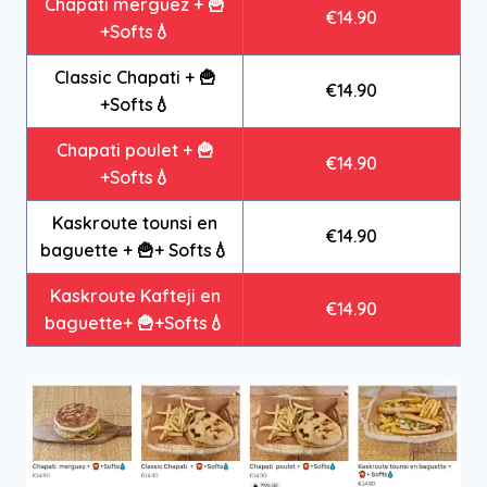
Chapati merguez + 🍟
€14.90
+Softs💧
Classic Chapati + 🍟
€14.90
+Softs💧
Chapati poulet + 🍟
€14.90
+Softs💧
Kaskroute tounsi en
€14.90
baguette + 🍟+ Softs💧
Kaskroute Kafteji en
€14.90
baguette+ 🍟+Softs💧