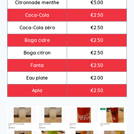
Citronnade menthe
€5.00
Coca-Cola
€2.50
Coca-Cola zéro
€2.50
Boga cidre
€2.50
Boga citron
€2.50
Fanta
€2.50
Eau plate
€2.00
Apla
€2.50