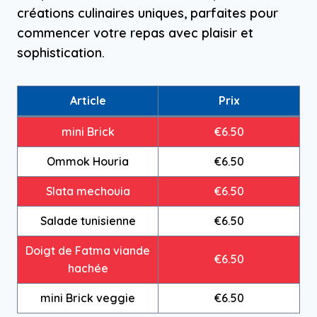
créations culinaires uniques, parfaites pour
commencer votre repas avec plaisir et
sophistication.
Article
Prix
mini Brick
€6.50
Ommok Houria
€6.50
Slata mechouia
€6.50
Salade tunisienne
€6.50
Doigt de Fatma viande
€6.50
hachée
mini Brick veggie
€6.50