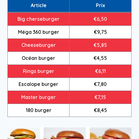
Article
Prix
Big cherseburger
€6,50
Méga 360 burger
€9,75
Cheeseburger
€5,85
Océan burger
€4,55
Rings burger
€6,11
Escalope burger
€7,80
Master burger
€7,15
180 burger
€8,45