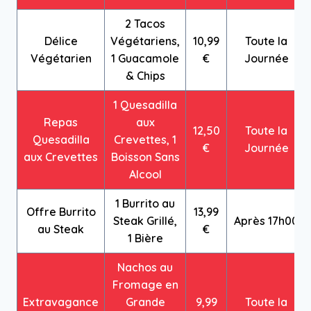
2 Tacos
Délice
Végétariens,
10,99
Toute la
Végétarien
1 Guacamole
€
Journée
& Chips
1 Quesadilla
Repas
aux
12,50
Toute la
Quesadilla
Crevettes, 1
€
Journée
aux Crevettes
Boisson Sans
Alcool
1 Burrito au
Offre Burrito
13,99
Steak Grillé,
Après 17h00
au Steak
€
1 Bière
Nachos au
Fromage en
Extravagance
Grande
9,99
Toute la