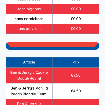
sans oignons
€0.00
sans cornichons
€0.00
sans poivrons
€0.00
Article
Prix
Ben & Jerry’s Cookie
€9.50
Dough 465ml
Ben & Jerry’s Vanilla
€4.50
Pecan Blondie 100ml
Ben & Jerry’s