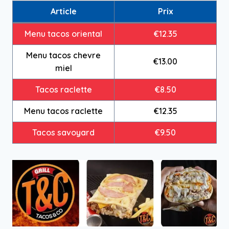
Article
Prix
Menu tacos oriental
€12.35
Menu tacos chevre
€13.00
miel
Tacos raclette
€8.50
Menu tacos raclette
€12.35
Tacos savoyard
€9.50