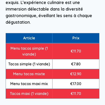
exquis. L’expérience culinaire est une
immersion délectable dans la diversité
gastronomique, éveillant les sens à chaque
dégustation.
Article
Prix
Menu tacos simple (1
€11.70
viande)
Tacos simple (1 viande)
€7.80
Menu tacos mixte
€12.90
Menu tacos maxi mix
€17.00
Tacos maxi (1 viande)
€11.70