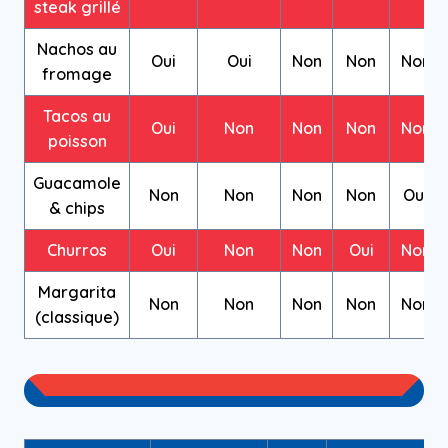
steak grillé
Nachos au
Oui
Oui
Non
Non
Non
fromage
Tacos au
Oui
Non
Non
Non
Non
poisson
Guacamole
Non
Non
Non
Non
Oui
& chips
Churros
Oui
Non
Non
Oui
Non
Margarita
Non
Non
Non
Non
Non
(classique)