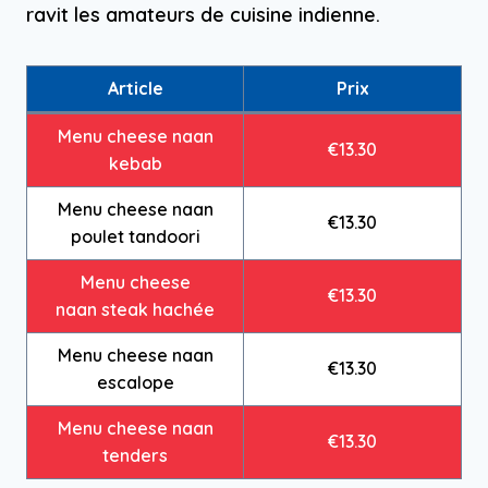
ravit les amateurs de cuisine indienne.
Article
Prix
Menu cheese naan
€13.30
kebab
Menu cheese naan
€13.30
poulet tandoori
Menu cheese
€13.30
naan steak hachée
Menu cheese naan
€13.30
escalope
Menu cheese naan
€13.30
tenders