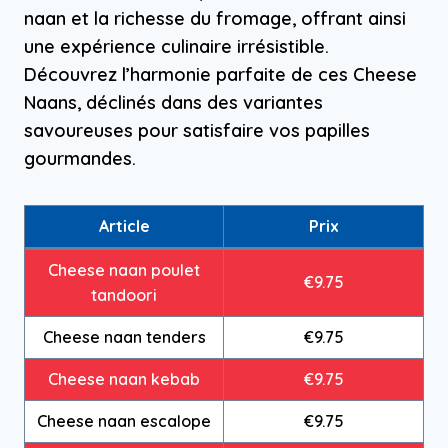
naan et la richesse du fromage, offrant ainsi
une expérience culinaire irrésistible.
Découvrez l’harmonie parfaite de ces Cheese
Naans, déclinés dans des variantes
savoureuses pour satisfaire vos papilles
gourmandes.
Article
Prix
Cheese naan poulet
€9.75
tandoori
Cheese naan tenders
€9.75
Cheese naan kebab
€9.75
Cheese naan escalope
€9.75