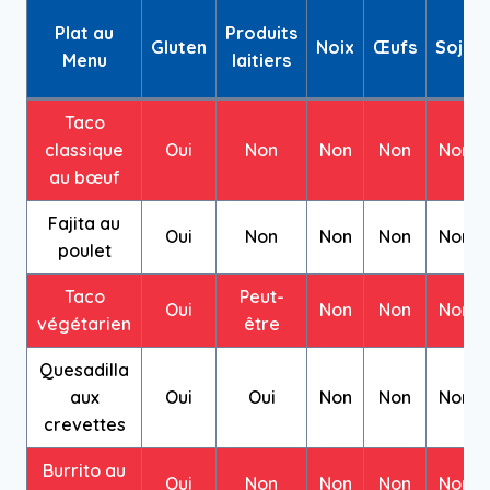
Plat au
Produits
Gluten
Noix
Œufs
Soja
Menu
laitiers
Taco
classique
Oui
Non
Non
Non
Non
au bœuf
Fajita au
Oui
Non
Non
Non
Non
poulet
Taco
Peut-
Oui
Non
Non
Non
végétarien
être
Quesadilla
aux
Oui
Oui
Non
Non
Non
crevettes
Burrito au
Oui
Non
Non
Non
Non