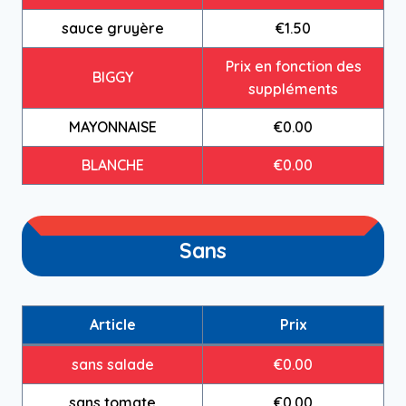
sauce gruyère
€1.50
Prix en fonction des
BIGGY
suppléments
MAYONNAISE
€0.00
BLANCHE
€0.00
Sans
Article
Prix
sans salade
€0.00
sans tomate
€0.00