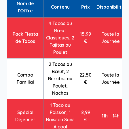
Nom de
Contenu
Prix
Disponibilité
l’Offre
4 Tacos au
Bœuf
Pack Fiesta
15,99
Toute la
Classiques, 2
de Tacos
€
Journée
Fajitas au
Poulet
2 Tacos au
Bœuf, 2
Combo
22,50
Toute la
Burritos au
Familial
€
Journée
Poulet,
Nachos
1 Taco au
Spécial
Poisson, 1
8,99
11h – 14h
Déjeuner
Boisson Sans
€
Alcool