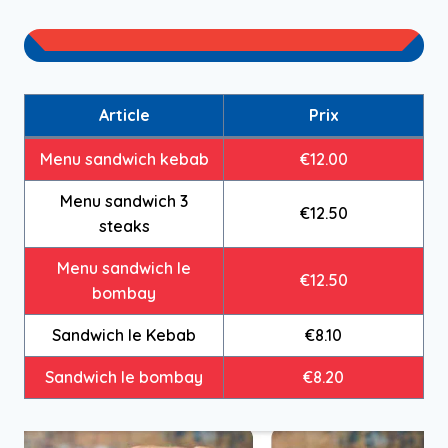
Article
Prix
Menu sandwich kebab
€12.00
Menu sandwich 3
€12.50
steaks
Menu sandwich le
€12.50
bombay
Sandwich le Kebab
€8.10
Sandwich le bombay
€8.20