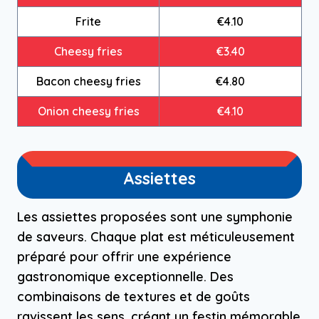
Frite
€4.10
Cheesy fries
€3.40
Bacon cheesy fries
€4.80
Onion cheesy fries
€4.10
Assiettes
Les assiettes proposées sont une symphonie
de saveurs. Chaque plat est méticuleusement
préparé pour offrir une expérience
gastronomique exceptionnelle. Des
combinaisons de textures et de goûts
ravissent les sens, créant un festin mémorable