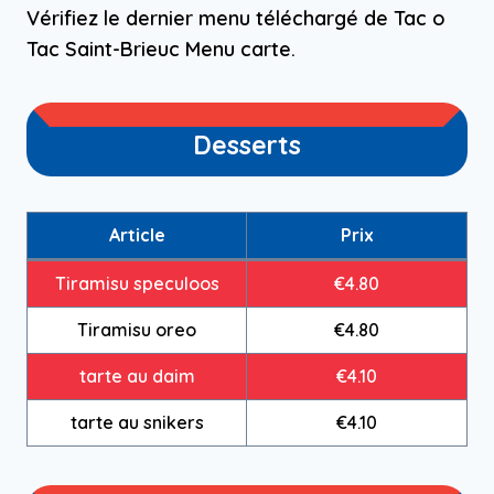
Vérifiez le dernier menu téléchargé de Tac o
Tac Saint-Brieuc Menu carte.
Desserts
Article
Prix
Tiramisu speculoos
€4.80
Tiramisu oreo
€4.80
tarte au daim
€4.10
tarte au snikers
€4.10