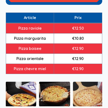
Article
Prix
Pizza raviole
€12.50
Pizza marguarita
€10.80
Pizza boisee
€12.90
Pizza orientale
€12.90
Pizza chevre miel
€12.90