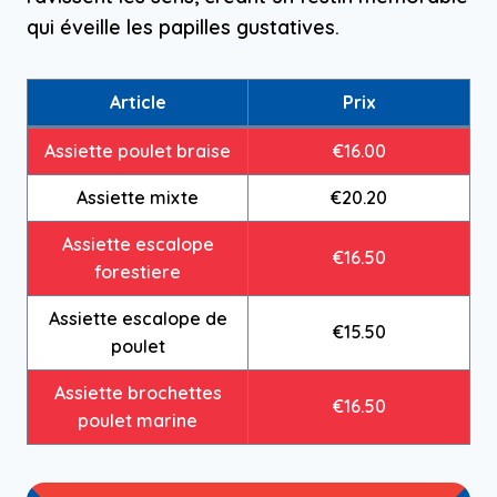
qui éveille les papilles gustatives.
Article
Prix
Assiette poulet braise
€16.00
Assiette mixte
€20.20
Assiette escalope
€16.50
forestiere
Assiette escalope de
€15.50
poulet
Assiette brochettes
€16.50
poulet marine