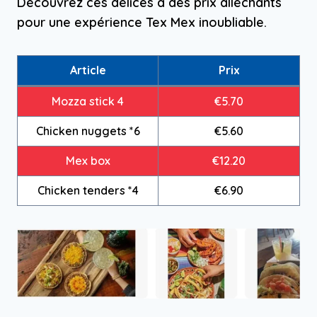
Découvrez ces délices à des prix alléchants
pour une expérience Tex Mex inoubliable.
Article
Prix
Mozza stick 4
€5.70
Chicken nuggets *6
€5.60
Mex box
€12.20
Chicken tenders *4
€6.90