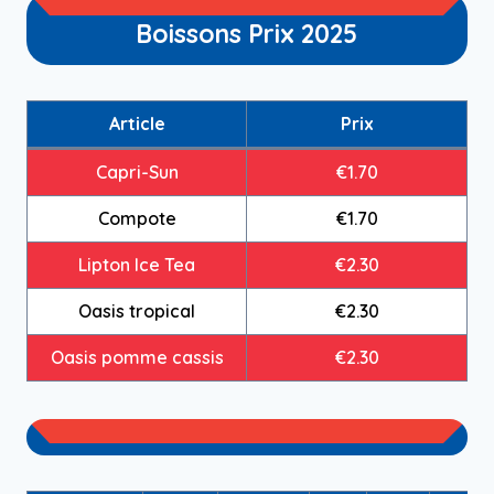
Boissons Prix 2025
Article
Prix
Capri-Sun
€1.70
Compote
€1.70
Lipton Ice Tea
€2.30
Oasis tropical
€2.30
Oasis pomme cassis
€2.30