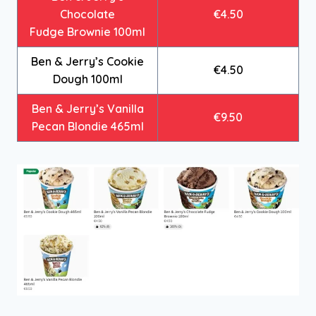
Chocolate
€4.50
Fudge Brownie 100ml
Ben & Jerry’s Cookie
€4.50
Dough 100ml
Ben & Jerry’s Vanilla
€9.50
Pecan Blondie 465ml