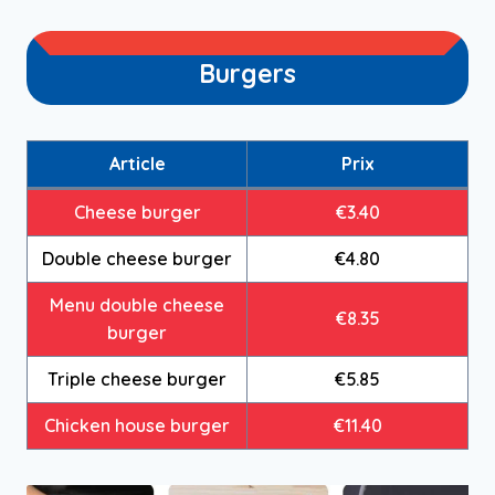
Burgers
Article
Prix
Cheese burger
€3.40
Double cheese burger
€4.80
Menu double cheese
€8.35
burger
Triple cheese burger
€5.85
Chicken house burger
€11.40