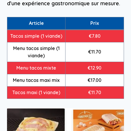
d’une expérience gastronomique sur mesure.
Article
Prix
Tacos simple (1 viande)
€7.80
Menu tacos simple (1
€11.70
viande)
Menu tacos mixte
€12.90
Menu tacos maxi mix
€17.00
Tacos maxi (1 viande)
€11.70