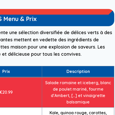
 Menu & Prix
te une sélection diversifiée de délices verts à des
brantes mettent en vedette des ingrédients de
ettes maison pour une explosion de saveurs. Les
 et délicieuse pour tous les convives.
Prix
Description
Salade romaine et iceberg, blanc
de poulet mariné, fourme
€20.99
d’Ambert, […] et vinaigrette
balsamique
Kale, quinoa rouge, carottes,