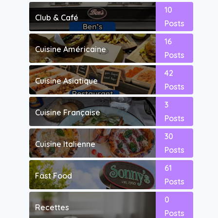
10
Club & Café
Posts
16
Cuisine Américaine
Posts
42
Cuisine Asiatique
Posts
3
Cuisine Française
Posts
30
Cuisine Italienne
Posts
61
Fast Food
Posts
0
Recettes
Posts