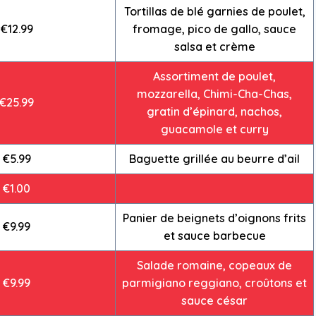
Tortillas de blé garnies de poulet,
€12.99
fromage, pico de gallo, sauce
salsa et crème
Assortiment de poulet,
mozzarella, Chimi-Cha-Chas,
€25.99
gratin d’épinard, nachos,
guacamole et curry
€5.99
Baguette grillée au beurre d’ail
€1.00
Panier de beignets d’oignons frits
€9.99
et sauce barbecue
Salade romaine, copeaux de
€9.99
parmigiano reggiano, croûtons et
sauce césar