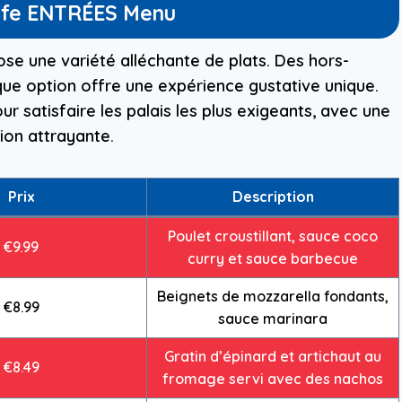
afe ENTRÉES Menu
se une variété alléchante de plats. Des hors-
ue option offre une expérience gustative unique.
 satisfaire les palais les plus exigeants, avec une
ion attrayante.
Prix
Description
Poulet croustillant, sauce coco
€9.99
curry et sauce barbecue
Beignets de mozzarella fondants,
€8.99
sauce marinara
Gratin d’épinard et artichaut au
€8.49
fromage servi avec des nachos