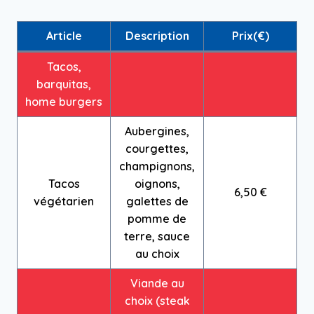
Article
Description
Prix(€)
Tacos,
barquitas,
home burgers
Aubergines,
courgettes,
champignons,
Tacos
oignons,
6,50 €
végétarien
galettes de
pomme de
terre, sauce
au choix
Viande au
choix (steak