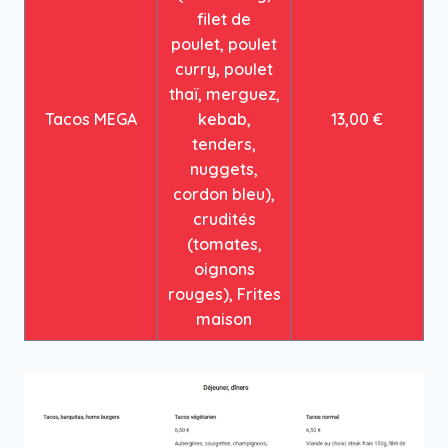
filet de
poulet, poulet
curry, poulet
thaï, merguez,
Tacos MEGA
kebab,
13,00 €
tenders,
nuggets,
cordon bleu),
crudités
(tomates,
oignons
rouges), Frites
maison