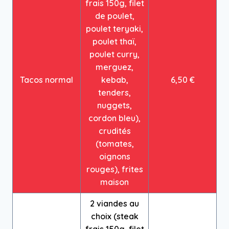
frais 150g, filet
de poulet,
poulet teryaki,
poulet thaï,
poulet curry,
merguez,
Tacos normal
kebab,
6,50 €
tenders,
nuggets,
cordon bleu),
crudités
(tomates,
oignons
rouges), frites
maison
2 viandes au
choix (steak