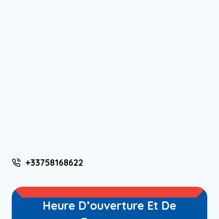
+33758168622
Heure D’ouverture Et De