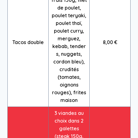
frais 150g, filet
de poulet,
poulet teryaki,
poulet thaï,
poulet curry,
merguez,
Tacos double
8,00 €
kebab, tender
s, nuggets,
cordon bleu),
crudités
(tomates,
oignons
rouges), frites
maison
3 viandes au
choix dans 2
galettes
(steak 150g,