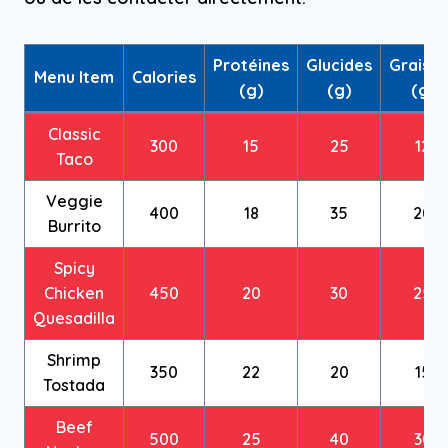
Protéines
Glucides
Graisse
Menu Item
Calories
(g)
(g)
(g)
Classic
300
15
25
12
Taco
Veggie
400
18
35
20
Burrito
Spicy
Chicken
450
20
30
25
Quesadilla
Shrimp
350
22
20
15
Tostada
Beef
500
25
40
30