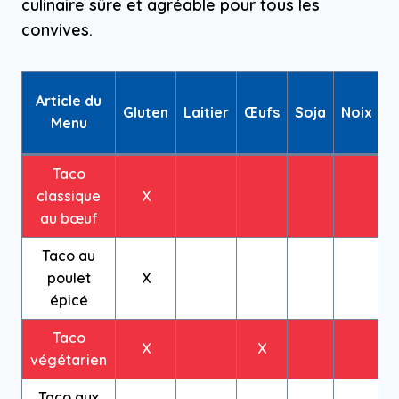
culinaire sûre et agréable pour tous les
convives.
F
Article du
Gluten
Laitier
Œufs
Soja
Noix
Menu
Taco
classique
X
au bœuf
Taco au
poulet
X
épicé
Taco
X
X
végétarien
Taco aux