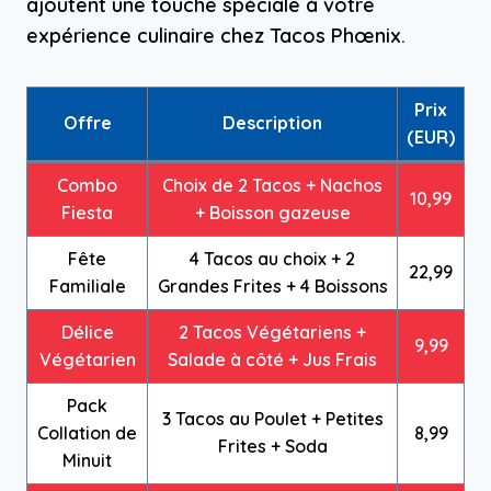
ajoutent une touche spéciale à votre
expérience culinaire chez Tacos Phœnix.
Prix
Offre
Description
(EUR)
Combo
Choix de 2 Tacos + Nachos
10,99
Fiesta
+ Boisson gazeuse
Fête
4 Tacos au choix + 2
22,99
Familiale
Grandes Frites + 4 Boissons
Délice
2 Tacos Végétariens +
9,99
Végétarien
Salade à côté + Jus Frais
Pack
3 Tacos au Poulet + Petites
Collation de
8,99
Frites + Soda
Minuit