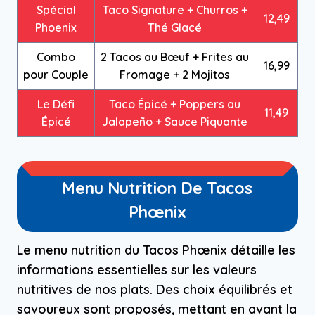
Spécial
Taco Signature + Churros +
12,49
Phoenix
Thé Glacé
Combo
2 Tacos au Bœuf + Frites au
16,99
pour Couple
Fromage + 2 Mojitos
Le Défi
Taco Épicé + Poppers au
11,49
Épicé
Jalapeño + Sauce Piquante
Menu Nutrition De Tacos
Phœnix
Le menu nutrition du Tacos Phœnix détaille les
informations essentielles sur les valeurs
nutritives de nos plats. Des choix équilibrés et
savoureux sont proposés, mettant en avant la