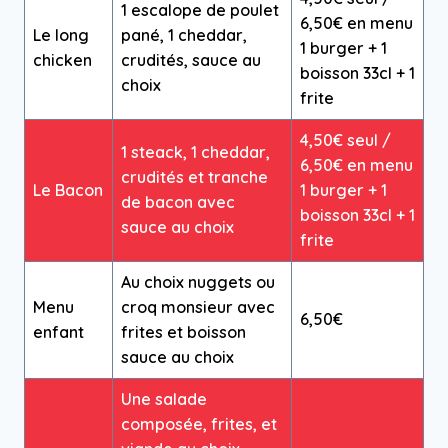
1 escalope de poulet
6,50€ en menu
Le long
pané, 1 cheddar,
1 burger + 1
chicken
crudités, sauce au
boisson 33cl + 1
choix
frite
4,50€ seul /
1 steack, 1 cheddar,
6,50€ en menu
crudités et tranche
Le Bacon
1 burger + 1
de bacon avec
boisson 33cl + 1
sauce au choix
frite
Au choix nuggets ou
Menu
croq monsieur avec
6,50€
enfant
frites et boisson
sauce au choix
Une salade
composée, frites, et