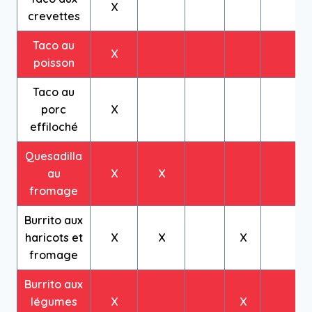
X
crevettes
Taco au
X
poisson
Taco au
porc
X
effiloché
Quesadilla
au
X
X
fromage
Burrito aux
haricots et
X
X
X
fromage
Burrito aux
légumes
X
X