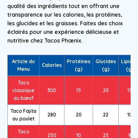
qualité des ingrédients tout en offrant une
transparence sur les calories, les protéines,
les glucides et les graisses. Faites des choix
éclairés pour une expérience délicieuse et
nutritive chez Tacos Phœnix.
Article du
Protéines
Glucides
Lipides
Calories
Menu
(g)
(g)
(g)
Taco
classique
300
15
20
15
au bœuf
Taco Fajita
280
20
22
10
au poulet
Taco
250
10
25
9