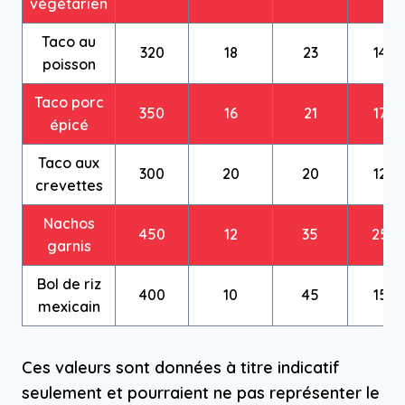
végétarien
Taco au
320
18
23
14
poisson
Taco porc
350
16
21
17
épicé
Taco aux
300
20
20
12
crevettes
Nachos
450
12
35
25
garnis
Bol de riz
400
10
45
15
mexicain
Ces valeurs sont données à titre indicatif
seulement et pourraient ne pas représenter le