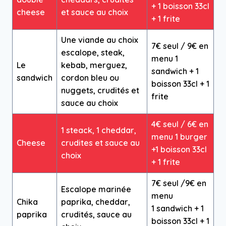
+ 1 boisson 33cl
cheese
et sauce au choix
+ 1 frite
Une viande au choix
7€ seul / 9€ en
escalope, steak,
menu 1
Le
kebab, merguez,
sandwich + 1
sandwich
cordon bleu ou
boisson 33cl + 1
nuggets, crudités et
frite
sauce au choix
4€ seul / 6€ en
1 steack, 1 cheddar,
menu 1 burger
Cheese
crudites et sauce au
+1 boisson 33cl
choix
+ 1 frite
7€ seul /9€ en
Escalope marinée
menu
Chika
paprika, cheddar,
1 sandwich + 1
paprika
crudités, sauce au
boisson 33cl + 1