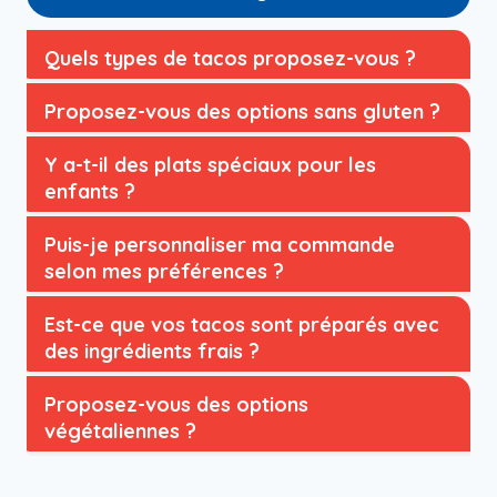
Quels types de tacos proposez-vous ?
Proposez-vous des options sans gluten ?
Y a-t-il des plats spéciaux pour les
enfants ?
Puis-je personnaliser ma commande
selon mes préférences ?
Est-ce que vos tacos sont préparés avec
des ingrédients frais ?
Proposez-vous des options
végétaliennes ?