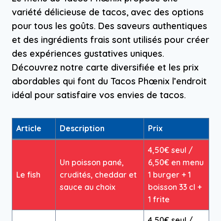
variété délicieuse de tacos, avec des options
pour tous les goûts. Des saveurs authentiques
et des ingrédients frais sont utilisés pour créer
des expériences gustatives uniques.
Découvrez notre carte diversifiée et les prix
abordables qui font du Tacos Phœnix l’endroit
idéal pour satisfaire vos envies de tacos.
Article
Description
Prix
4,50€ seul /
Un poisson pané,
6,50€ en menu
Le fish
crudités, cheddar et
1 burger + 1
sauce au choix
boisson 33 cl +
1 frite
4,50€ seul /