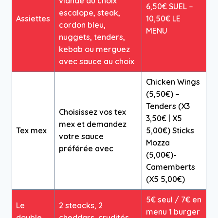
viande au choix
6,50€ SUEL –
escalope, steak,
Assiettes
10,50€ LE
cordon bleu,
MENU
nuggets, tenders,
kebab ou merguez
avec sauce au choix
Chicken Wings
(5,50€) –
Tenders (X3
Choisissez vos tex
3,50€ | X5
mex et demandez
Tex mex
5,00€) Sticks
votre sauce
Mozza
préférée avec
(5,00€)-
Camemberts
(X5 5,00€)
5€ seul / 7€ en
Le
2 steacks, 2
menu 1 burger
double
cheddars, crudités